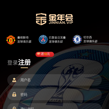
送
18
元
注册
登录